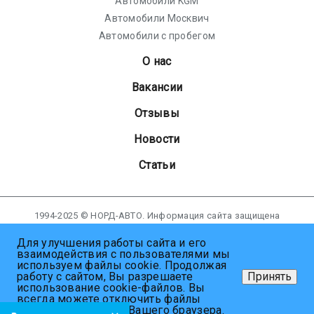
Автомобили KGM
Автомобили Москвич
Автомобили с пробегом
О нас
Вакансии
Отзывы
Новости
Статьи
1994-2025 © НОРД-АВТО. Информация сайта защищена
законом об авторских правах.
Для улучшения работы сайта и его
взаимодействия с пользователями мы
Политика в отношении обработки персональных данных
используем файлы cookie. Продолжая
Пользовательское соглашение
работу с сайтом, Вы разрешаете
Принять
Согласие пользователя сайта на обработку персональных
использование cookie-файлов. Вы
данных
всегда можете отключить файлы
cookie в настройках Вашего браузера.