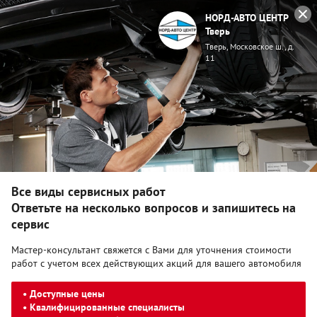
НОРД-АВТО ЦЕНТР
Тверь
Тверь, Московское ш., д.
11
Меню
Главная
Сервис и запасные части
Сервис KIA
Ремонт
тормозной системы
Ремонт тормозной системы
Все виды сервисных работ
Ответьте на несколько вопросов и запишитесь на
сервис
Мастер-консультант свяжется с Вами для уточнения стоимости
работ с учетом всех действующих акций для вашего автомобиля
• Доступные цены
• Квалифицированные специалисты