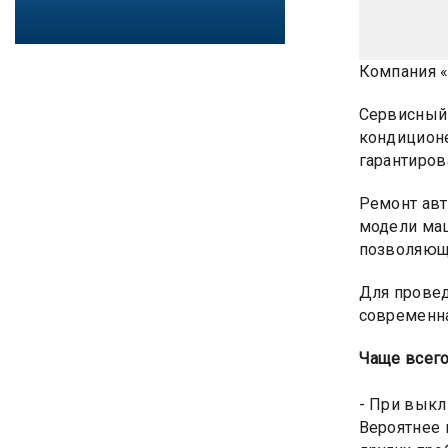
Компания «
Сервисный 
кондиционе
гарантиров
Ремонт авт
модели маш
позволяющи
Для провед
современна
Чаще всег
- При выкл
Вероятнее 