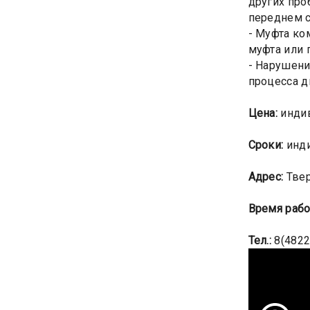
других про
переднем с
- Муфта ко
муфта или 
- Нарушени
процесса д
Цена:
индив
Сроки:
инд
Адрес:
Твер
Время рабо
Тел.:
8(4822