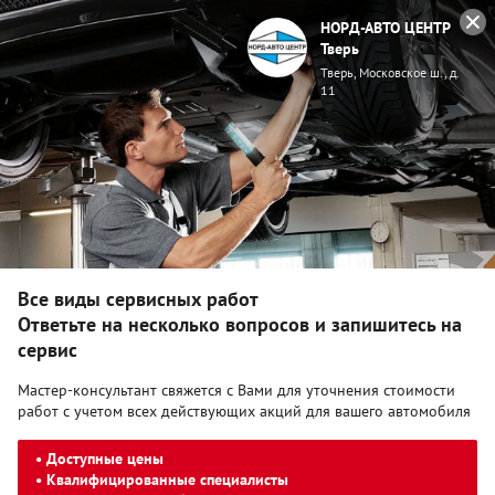
НОРД-АВТО ЦЕНТР
Тверь
Тверь, Московское ш., д.
11
Меню
Главная
Сервис и запасные части
Сервис KGM
Ремонт
двигателя
Ремонт двигателя
Все виды сервисных работ
Ответьте на несколько вопросов и запишитесь на
сервис
Мастер-консультант свяжется с Вами для уточнения стоимости
работ с учетом всех действующих акций для вашего автомобиля
• Доступные цены
• Квалифицированные специалисты