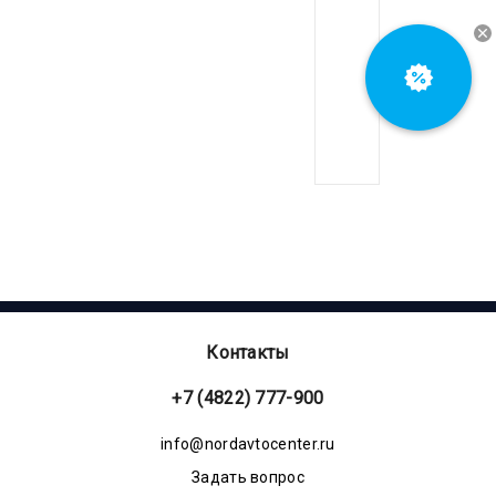
любят
и
сюда
точно
нужно
зайти
Контакты
+7 (4822) 777-900
info@nordavtocenter.ru
Задать вопрос