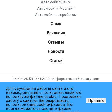
Автомобили KGM
Автомобили Москвич
Автомобили с пробегом
О нас
Вакансии
Отзывы
Новости
Статьи
1994-2025 © НОРД-АВТО. Информация сайта защищена
законом об авторских правах.
Для улучшения работы сайта и его
взаимодействия с пользователями мы
Политика в отношении обработки персональных данных
используем файлы cookie. Продолжая
Пользовательское соглашение
работу с сайтом, Вы разрешаете
Принять
Согласие пользователя сайта на обработку персональных
использование cookie-файлов. Вы
данных
всегда можете отключить файлы